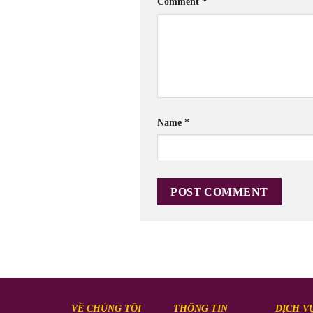
Comment
*
Name
*
VỀ CHÚNG TÔI
THÔNG TIN
DỊCH V