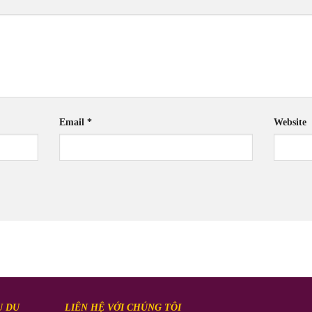
Email
*
Website
Ụ DU
LIÊN HỆ VỚI CHÚNG TÔI