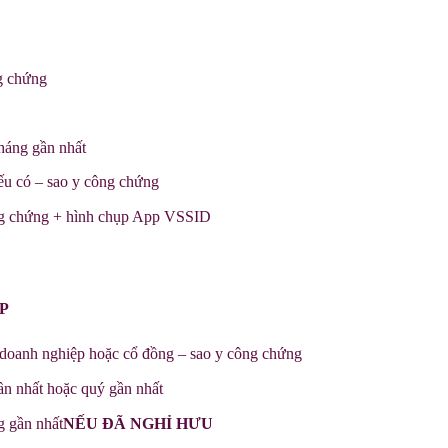
g chứng
tháng gần nhất
ếu có – sao y công chứng
g chứng + hình chụp App VSSID
P
 doanh nghiệp hoặc cổ đồng – sao y công chứng
 nhất hoặc quý gần nhất
g gần nhất
NẾU ĐÃ NGHỈ HƯU