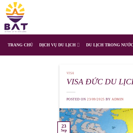
Skip
to
content
TRANG CHỦ
DỊCH VỤ DU LỊCH
DU LỊCH TRONG NƯỚ
VISA
VISA ĐỨC DU LỊ
POSTED ON
23/09/2025
BY
ADMIN
23
Sep