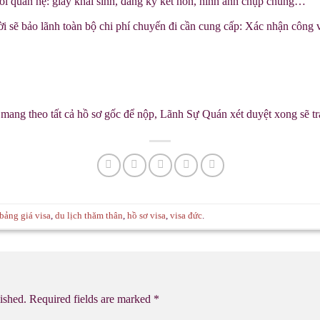
i quan hệ: giấy khai sinh, đăng ký kết hôn, hình ảnh chụp chung…
 sẽ bảo lãnh toàn bộ chi phí chuyến đi cần cung cấp: Xác nhận công v
 mang theo tất cả hồ sơ gốc để nộp, Lãnh Sự Quán xét duyệt xong sẽ trả
bảng giá visa
,
du lịch thăm thân
,
hồ sơ visa
,
visa đức
.
ished.
Required fields are marked
*