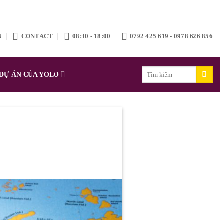
N
CONTACT
08:30 - 18:00
0792 425 619 - 0978 626 856
Search
DỰ ÁN CỦA YOLO
for: