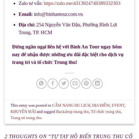
Zalo tư vấn:
https://zalo.me/4313924749389332303
Email:
info@binhantour.com.vn
Địa chỉ:
254 Nguyễn Văn Đậu, Phường Bình Lợi
Trung, TP. HCM
Đừng ngần ngại liên hệ với Bình An Tour ngay hôm
nay để nhận được những ưu đãi đặc biệt cho dịch vụ
trang trí và tổ chức Trung thu!
This entry was posted in
CẨM NANG DU LỊCH
,
ĐỊA ĐIỂM
,
EVENT
,
KHUYẾN MÃI
and tagged
Backdrop trung thu
,
Tổ chức trung thu
,
Trang trí trung thu
.
2 THOUGHTS ON “
TỰ TAY HÔ BIẾN TRUNG THU CỔ