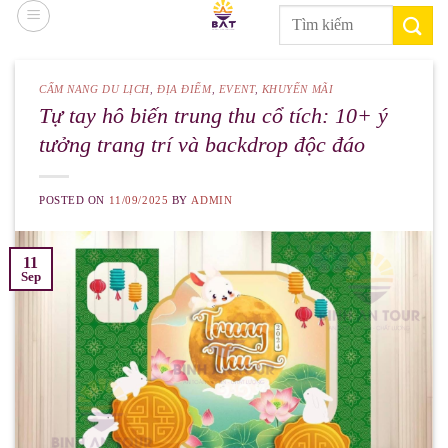
Skip
Search
to
for:
content
CẨM NANG DU LỊCH
,
ĐỊA ĐIỂM
,
EVENT
,
KHUYẾN MÃI
Tự tay hô biến trung thu cổ tích: 10+ ý
tưởng trang trí và backdrop độc đáo
POSTED ON
11/09/2025
BY
ADMIN
11
Sep