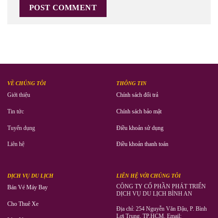
VỀ CHÚNG TÔI
THÔNG TIN
Giới thiệu
Chính sách đổi trả
Tin tức
Chính sách bảo mật
Tuyển dụng
Điều khoản sử dụng
Liên hệ
Điều khoản thanh toán
DỊCH VỤ DU LỊCH
LIÊN HỆ VỚI CHÚNG TÔI
CÔNG TY CỔ PHẦN PHÁT TRIỂN
Bán Vé Máy Bay
DỊCH VỤ DU LỊCH BÌNH AN
Cho Thuê Xe
Địa chỉ: 254 Nguyễn Văn Đậu, P. Bình
Lợi Trung, TP.HCM. Email: