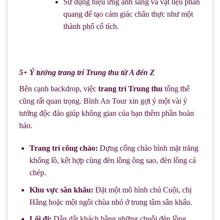
Sử dụng hiệu ứng ánh sáng và vật liệu phản
quang để tạo cảm giác chân thực như một
thành phố cổ tích.
5+ Ý tưởng trang trí Trung thu từ A đến Z
Bên cạnh backdrop, việc
trang trí Trung thu
tổng thể
cũng rất quan trọng. Bình An Tour xin gợi ý một vài ý
tưởng độc đáo giúp không gian của bạn thêm phần hoàn
hảo.
Trang trí cổng chào:
Dựng cổng chào hình mặt trăng
khổng lồ, kết hợp cùng đèn lồng ông sao, đèn lồng cá
chép.
Khu vực sân khấu:
Đặt một mô hình chú Cuội, chị
Hằng hoặc một ngôi chùa nhỏ ở trung tâm sân khấu.
Lối đi:
Dẫn dắt khách bằng những chuỗi đèn lồng