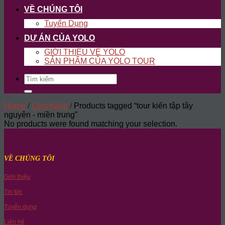
VỀ CHÚNG TÔI
Tuyển Dụng
DỰ ÁN CỦA YOLO
GIỚI THIỆU VỀ YOLO
SẢN PHẨM CỦA YOLO TOUR
Search
for:
Home
/
Cửa hàng
/
Products tagged “tour kiến tập tây
nguyên - miền trung”
No products were found matching your selection.
VỀ CHÚNG TÔI
Giới thiệu
Tin tức
Tuyển dụng
Liên hệ