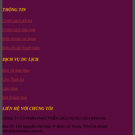
THÔNG TIN
Chính sách đổi trả
Chính sách bảo mật
Điều khoản sử dụng
Điều khoản thanh toán
DỊCH VỤ DU LỊCH
Bán Vé Máy Bay
Cho Thuê Xe
Làm Visa
Đặt Khách Sạn
LIÊN HỆ VỚI CHÚNG TÔI
CÔNG TY CỔ PHẦN PHÁT TRIỂN DỊCH VỤ DU LỊCH BÌNH AN
Địa chỉ: 254 Nguyễn Văn Đậu, P. Bình Lợi Trung, TP.HCM. Email:
info@binhantour.com.vn