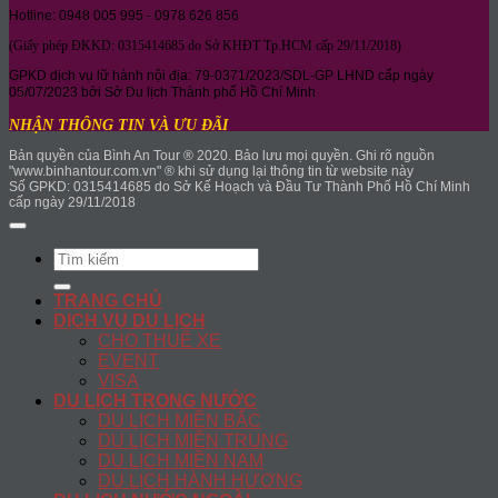
Hotline: 0948 005 995 - 0978 626 856
(Giấy phép ĐKKD: 0315414685 do Sở KHĐT Tp.HCM cấp 29/11/2018)
GPKD dịch vụ lữ hành nội địa: 79-0371/2023/SDL-GP LHND cấp ngày
05/07/2023 bởi Sở Du lịch Thành phố Hồ Chí Minh
NHẬN THÔNG TIN VÀ ƯU ĐÃI
Bản quyền của Bình An Tour ® 2020. Bảo lưu mọi quyền. Ghi rõ nguồn
"www.binhantour.com.vn" ® khi sử dụng lại thông tin từ website này
Số GPKD: 0315414685 do Sở Kế Hoạch và Đầu Tư Thành Phố Hồ Chí Minh
cấp ngày 29/11/2018
Search
for:
TRANG CHỦ
DỊCH VỤ DU LỊCH
CHO THUÊ XE
EVENT
VISA
DU LỊCH TRONG NƯỚC
DU LỊCH MIỀN BẮC
DU LỊCH MIỀN TRUNG
DU LỊCH MIỀN NAM
DU LỊCH HÀNH HƯƠNG