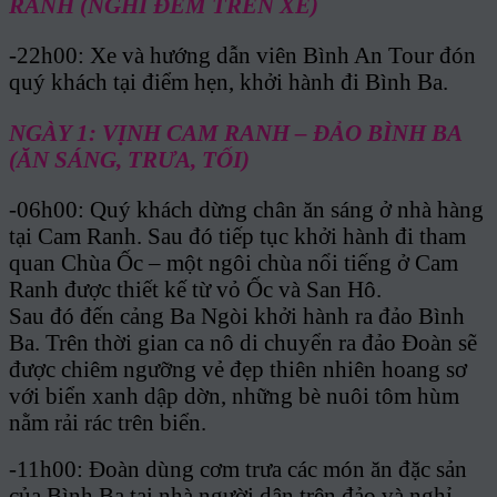
RANH (NGHỈ ĐÊM TRÊN XE)
-22h00: Xe và hướng dẫn viên Bình An Tour đón
quý khách tại điểm hẹn, khởi hành đi Bình Ba.
NGÀY 1: VỊNH CAM RANH – ĐẢO BÌNH BA
(ĂN SÁNG, TRƯA, TỐI)
-06h00: Quý khách dừng chân ăn sáng ở nhà hàng
tại Cam Ranh. Sau đó tiếp tục khởi hành đi tham
quan Chùa Ốc – một ngôi chùa nổi tiếng ở Cam
Ranh được thiết kế từ vỏ Ốc và San Hô.
Sau đó đến cảng Ba Ngòi khởi hành ra đảo Bình
Ba. Trên thời gian ca nô di chuyển ra đảo Đoàn sẽ
được chiêm ngưỡng vẻ đẹp thiên nhiên hoang sơ
với biển xanh dập dờn, những bè nuôi tôm hùm
nằm rải rác trên biển.
-11h00: Đoàn dùng cơm trưa các món ăn đặc sản
của Bình Ba tại nhà người dân trên đảo và nghỉ