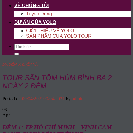
VỀ CHÚNG TÔI
Tuyển Dụng
DỰ ÁN CỦA YOLO
GIỚI THIỆU VỀ YOLO
SẢN PHẨM CỦA YOLO TOUR
Search
for:
ĐỊA ĐIỂM
,
KHUYẾN MÃI
TOUR SĂN TÔM HÙM BÌNH BA 2
NGÀY 2 ĐÊM
Posted on
09/04/2021
09/04/2021
by
admin
09
Apr
ĐÊM 1: TP HỒ CHÍ MINH – VỊNH CAM