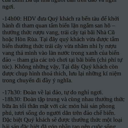
ngơi.
-14h00: HDV đưa Quý khách ra bến tàu để khởi
hành đi tham quan tắm biển lặn ngắm san hô –
thưởng thức rượu vang, trái cây tại bãi Nhà Cũ
hoặc Hòn Rùa. Tại đây quý khách vừa được tắm
biển thưởng thức trái cây
vừa nhâm nhi ly rượu
vang thả mình vào làn nước trong xanh của biển
đảo – tham gia các trò chơi tại bãi biển (chi phí tự
túc). Không những vậy, Tại đây Quý khách còn
được chụp hình thoả thích, lưu lại những kí niệm
trong chuyến đi đầy ý nghĩa.
-17h30: Đoàn về lại đảo, tự do nghỉ ngơi.
-18h30: Đoàn tập trung và cùng nhau thưởng thức
bữa ăn tối thân mật với các món hải sản phong
phú, tươi sống do người dân trên đảo chế biến.
Đặc biệt Quý khách sẽ được thưởng thức một loại
hải sản đặc biệt đã góp phần tạo nên cuộc sống