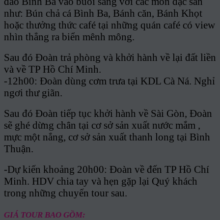
đảo Bình Ba vào buổi sáng với các món đặc sản
như: Bún chả cá Bình Ba, Bánh căn, Bánh Khọt
hoặc thưởng thức café tại những quán café có view
nhìn thẳng ra biển mênh mông.
Sau đó Đoàn trả phòng và khởi hành về lại đất liền
và về TP Hồ Chí Minh.
-12h00: Đoàn dùng cơm trưa tại KDL Cà Ná. Nghỉ
ngơi thư giãn.
Sau đó Đoàn tiếp tục khởi hành về Sài Gòn, Đoàn
sẽ ghé dừng chân tại cơ sở sản xuất nước mắm ,
mực một nắng, cơ sở sản xuất thanh long tại Bình
Thuận.
-Dự kiến khoảng 20h00: Đoàn về đến TP Hồ Chí
Minh. HDV chia tay và hẹn gặp lại Quý khách
trong những chuyến tour sau.
GIÁ TOUR BAO GỒM: