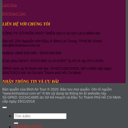
Làm Visa
Đặt Khách Sạn
LIÊN HỆ VỚI CHÚNG TÔI
CÔNG TY CỔ PHẦN PHÁT TRIỂN DỊCH VỤ DU LỊCH BÌNH AN
Địa chỉ: 254 Nguyễn Văn Đậu, P. Bình Lợi Trung, TP.HCM. Email:
info@binhantour.com.vn
Hotline: 0948 005 995 - 0978 626 856
(Giấy phép ĐKKD: 0315414685 do Sở KHĐT Tp.HCM cấp 29/11/2018)
GPKD dịch vụ lữ hành nội địa: 79-0371/2023/SDL-GP LHND cấp ngày
05/07/2023 bởi Sở Du lịch Thành phố Hồ Chí Minh
NHẬN THÔNG TIN VÀ ƯU ĐÃI
Bản quyền của Bình An Tour ® 2020. Bảo lưu mọi quyền. Ghi rõ nguồn
"www.binhantour.com.vn" ® khi sử dụng lại thông tin từ website này
Số GPKD: 0315414685 do Sở Kế Hoạch và Đầu Tư Thành Phố Hồ Chí Minh
cấp ngày 29/11/2018
Search
for:
TRANG CHỦ