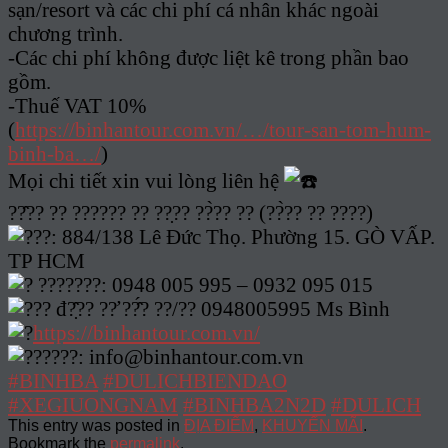
sạn/resort và các chi phí cá nhân khác ngoài
chương trình.
-Các chi phí không được liệt kê trong phần bao
gồm.
-Thuế VAT 10%
(
https://binhantour.com.vn/…/tour-san-tom-hum-
binh-ba…/
)
Mọi chi tiết xin vui lòng liên hệ
??̂?? ?? ?????? ?? ??̣?? ??̀?? ?? (??̀?? ?? ????)
??: 884/138 Lê Đức Thọ. Phường 15. GÒ VẤP.
TP HCM
???????: 0948 005 995 – 0932 095 015
?? đ?̣̂?? ??̛ ??̂́? ??/?? 0948005995 Ms Bình
https://binhantour.com.vn/
?????: info@binhantour.com.vn
#BINHBA
#DULICHBIENDAO
#XEGIUONGNAM
#BINHBA2N2D
#DULICH
This entry was posted in
ĐỊA ĐIỂM
,
KHUYẾN MÃI
.
Bookmark the
permalink
.