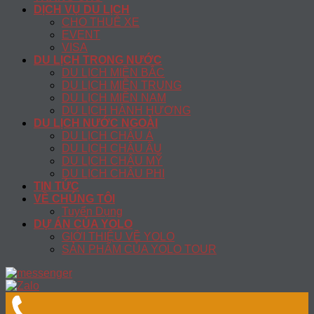
DỊCH VỤ DU LỊCH
CHO THUÊ XE
EVENT
VISA
DU LỊCH TRONG NƯỚC
DU LỊCH MIỀN BẮC
DU LỊCH MIỀN TRUNG
DU LỊCH MIỀN NAM
DU LỊCH HÀNH HƯƠNG
DU LỊCH NƯỚC NGOÀI
DU LỊCH CHÂU Á
DU LỊCH CHÂU ÂU
DU LỊCH CHÂU MỸ
DU LỊCH CHÂU PHI
TIN TỨC
VỀ CHÚNG TÔI
Tuyển Dụng
DỰ ÁN CỦA YOLO
GIỚI THIỆU VỀ YOLO
SẢN PHẨM CỦA YOLO TOUR