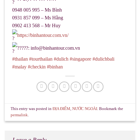
0948 005 995 – Ms Bình
0931 857 099 – Ms Hằng
0902 413 568 – Mr Huy
https://binhantour.com.vn/
?????: info@binhantour.com.vn
#thailan
#tourthailan
#dulich
#singapore
#dulichbali
#malay
#checkin
#binhan
This entry was posted in
ĐỊA ĐIỂM
,
NƯỚC NGOÀI
. Bookmark the
permalink
.
Leave a Reply