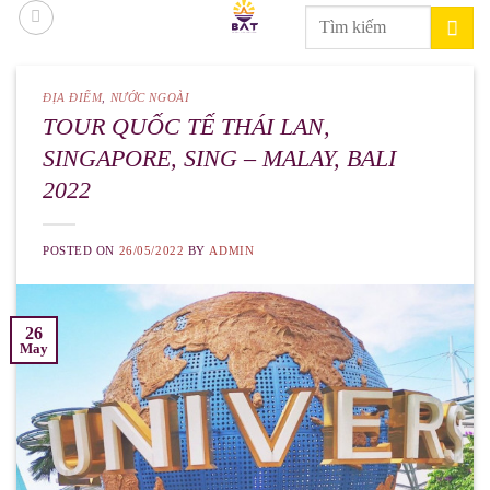
Skip
Search
to
for:
content
ĐỊA ĐIỂM
,
NƯỚC NGOÀI
TOUR QUỐC TẾ THÁI LAN,
SINGAPORE, SING – MALAY, BALI
2022
POSTED ON
26/05/2022
BY
ADMIN
26
May