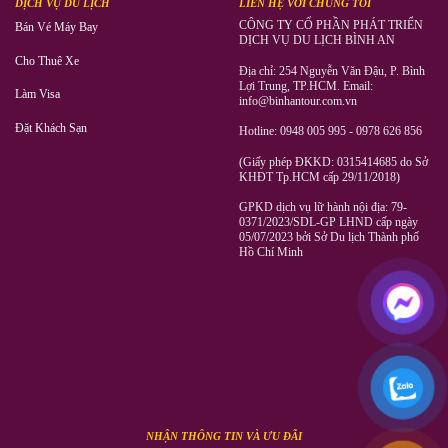
DỊCH VỤ DU LỊCH
LIÊN HỆ VỚI CHÚNG TÔI
CÔNG TY CỔ PHẦN PHÁT TRIỂN
Bán Vé Máy Bay
DỊCH VỤ DU LỊCH BÌNH AN
Cho Thuê Xe
Địa chỉ: 254 Nguyễn Văn Đậu, P. Bình
Lợi Trung, TP.HCM. Email:
Làm Visa
info@binhantour.com.vn
Đặt Khách Sạn
Hotline: 0948 005 995 - 0978 626 856
(Giấy phép ĐKKD: 0315414685 do Sở
KHĐT Tp.HCM cấp 29/11/2018)
GPKD dịch vụ lữ hành nội địa: 79-
0371/2023/SDL-GP LHND cấp ngày
05/07/2023 bởi Sở Du lịch Thành phố
Hồ Chí Minh
NHẬN THÔNG TIN VÀ ƯU ĐÃI