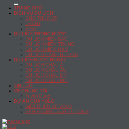
for:
TRANG CHỦ
DỊCH VỤ DU LỊCH
CHO THUÊ XE
EVENT
VISA
DU LỊCH TRONG NƯỚC
DU LỊCH MIỀN BẮC
DU LỊCH MIỀN TRUNG
DU LỊCH MIỀN NAM
DU LỊCH HÀNH HƯƠNG
DU LỊCH NƯỚC NGOÀI
DU LỊCH CHÂU Á
DU LỊCH CHÂU ÂU
DU LỊCH CHÂU MỸ
DU LỊCH CHÂU PHI
TIN TỨC
VỀ CHÚNG TÔI
Tuyển Dụng
DỰ ÁN CỦA YOLO
GIỚI THIỆU VỀ YOLO
SẢN PHẨM CỦA YOLO TOUR