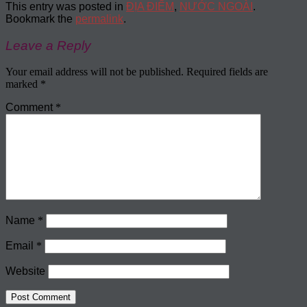
This entry was posted in
ĐỊA ĐIỂM
,
NƯỚC NGOÀI
.
Bookmark the
permalink
.
Leave a Reply
Your email address will not be published.
Required fields are
marked
*
Comment
*
Name
*
Email
*
Website