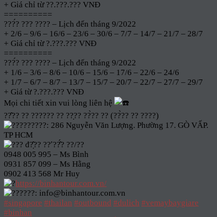
+ Giá chỉ từ ??.???.??? VNĐ
==========
???́? ??? ???? – Lịch đến tháng 9/2022
+ 2/6 – 9/6 – 16/6 – 23/6 – 30/6 – 7/7 – 14/7 – 21/7 – 28/7
+ Giá chỉ từ ?.???.??? VNĐ
==========
???́? ??? ???? – Lịch đến tháng 9/2022
+ 1/6 – 3/6 – 8/6 – 10/6 – 15/6 – 17/6 – 22/6 – 24/6
+ 1/7 – 6/7 – 8/7 – 13/7 – 15/7 – 20/7 – 22/7 – 27/7 – 29/7
+ Giá từ ?.???.??? VNĐ
Mọi chi tiết xin vui lòng liên hệ
??̂?? ?? ?????? ?? ??̣?? ??̀?? ?? (??̀?? ?? ????)
????????: 286 Nguyễn Văn Lượng. Phường 17. GÒ VẤP.
TP HCM
?? đ?̣̂?? ??̛ ??̂́? ??/??
0948 005 995 – Ms Bình
0931 857 099 – Ms Hằng
0902 413 568 Mr Huy
https://binhantour.com.vn/
?????: info@binhantour.com.vn
#singapore
#thailan
#outbound
#dulich
#vemaybaygiare
#binhan