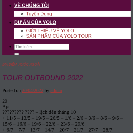
VỀ CHÚNG TÔI
Tuyển Dụng
DỰ ÁN CỦA YOLO
GIỚI THIỆU VỀ YOLO
SẢN PHẨM CỦA YOLO TOUR
Search
for:
ĐỊA ĐIỂM
,
NƯỚC NGOÀI
TOUR OUTBOUND 2022
Posted on
20/04/2022
by
admin
20
Apr
????????? ???? – lịch đến tháng 10
+ 11/5 – 13/5 – 19/5 – 26/5 – 1/6 – 2/6 – 3/6 – 8/6 – 9/6 –
15/6 – 16/6 – 19/6 – 22/6 – 23/6 – 29/6
+ 6/7 – 7/7 – 13/7 – 14/7 – 20/7 – 21/7 – 27/7 – 28/7