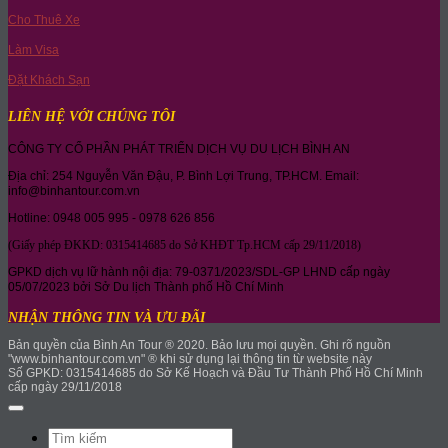
Cho Thuê Xe
Làm Visa
Đặt Khách Sạn
LIÊN HỆ VỚI CHÚNG TÔI
CÔNG TY CỔ PHẦN PHÁT TRIỂN DỊCH VỤ DU LỊCH BÌNH AN
Địa chỉ: 254 Nguyễn Văn Đậu, P. Bình Lợi Trung, TP.HCM. Email:
info@binhantour.com.vn
Hotline: 0948 005 995 - 0978 626 856
(Giấy phép ĐKKD: 0315414685 do Sở KHĐT Tp.HCM cấp 29/11/2018)
GPKD dịch vụ lữ hành nội địa: 79-0371/2023/SDL-GP LHND cấp ngày
05/07/2023 bởi Sở Du lịch Thành phố Hồ Chí Minh
NHẬN THÔNG TIN VÀ ƯU ĐÃI
Bản quyền của Bình An Tour ® 2020. Bảo lưu mọi quyền. Ghi rõ nguồn
"www.binhantour.com.vn" ® khi sử dụng lại thông tin từ website này
Số GPKD: 0315414685 do Sở Kế Hoạch và Đầu Tư Thành Phố Hồ Chí Minh
cấp ngày 29/11/2018
Search