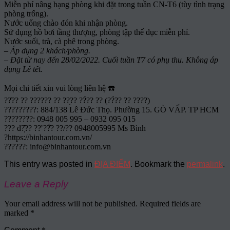
Miễn phí nâng hạng phòng khi đặt trong tuần CN-T6 (tùy tình trạng
phòng trống).
Nước uống chào đón khi nhận phòng.
Sử dụng hồ bơi tầng thượng, phòng tập thể dục miễn phí.
Nước suối, trà, cà phê trong phòng.
– Áp dụng 2 khách/phòng.
– Đặt từ nay đến 28/02/2022. Cuối tuần T7 có phụ thu. Không áp
dụng Lễ tết.
Mọi chi tiết xin vui lòng liên hệ ☎️
??̂?? ?? ?????? ?? ??̣?? ??̀?? ?? (??̀?? ?? ????)
?????????: 884/138 Lê Đức Thọ. Phường 15. GÒ VẤP. TP HCM
????????: 0948 005 995 – 0932 095 015
??? đ?̣̂?? ??̛ ??̂́? ??/?? 0948005995 Ms Bình
?https://binhantour.com.vn/
??????: info@binhantour.com.vn
This entry was posted in
ĐỊA ĐIỂM
. Bookmark the
permalink
.
Leave a Reply
Your email address will not be published.
Required fields are
marked
*