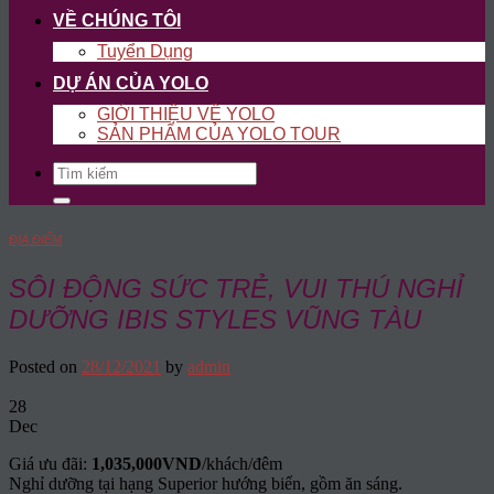
VỀ CHÚNG TÔI
Tuyển Dụng
DỰ ÁN CỦA YOLO
GIỚI THIỆU VỀ YOLO
SẢN PHẨM CỦA YOLO TOUR
Search
for:
ĐỊA ĐIỂM
SÔI ĐỘNG SỨC TRẺ, VUI THÚ NGHỈ
DƯỠNG IBIS STYLES VŨNG TÀU
Posted on
28/12/2021
by
admin
28
Dec
Giá ưu đãi:
1,035,000VND
/khách/đêm
Nghỉ dưỡng tại hạng Superior hướng biển, gồm ăn sáng.