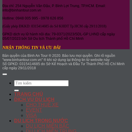
Địa chỉ: 254 Nguyễn Văn Đậu, P. Bình Lợi Trung, TP.HCM. Email:
info@binhantour.com.vn
Hotline: 0948 005 995 - 0978 626 856
(Giấy phép ĐKKD: 0315414685 do Sở KHĐT Tp.HCM cấp 29/11/2018)
GPKD dịch vụ lữ hành nội địa: 79-0371/2023/SDL-GP LHND cấp ngày
05/07/2023 bởi Sở Du lịch Thành phố Hồ Chí Minh
NHẬN THÔNG TIN VÀ ƯU ĐÃI
Bản quyền của Bình An Tour ® 2020. Bảo lưu mọi quyền. Ghi rõ nguồn
"www.binhantour.com.vn" ® khi sử dụng lại thông tin từ website này
Số GPKD: 0315414685 do Sở Kế Hoạch và Đầu Tư Thành Phố Hồ Chí Minh
cấp ngày 29/11/2018
Search
for:
TRANG CHỦ
DỊCH VỤ DU LỊCH
CHO THUÊ XE
EVENT
VISA
DU LỊCH TRONG NƯỚC
DU LỊCH MIỀN BẮC
DU LỊCH MIỀN TRUNG