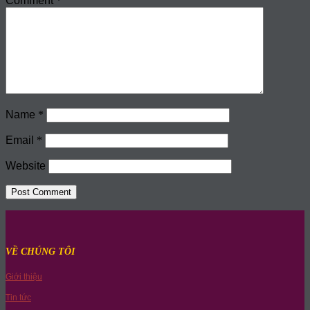
Comment
*
Name
*
Email
*
Website
VỀ CHÚNG TÔI
Giới thiệu
Tin tức