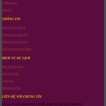
Tuyển dụng
Liên hệ
THÔNG TIN
Chính sách đổi trả
Chính sách bảo mật
Điều khoản sử dụng
Điều khoản thanh toán
DỊCH VỤ DU LỊCH
Bán Vé Máy Bay
Cho Thuê Xe
Làm Visa
Đặt Khách Sạn
LIÊN HỆ VỚI CHÚNG TÔI
CÔNG TY CỔ PHẦN PHÁT TRIỂN DỊCH VỤ DU LỊCH BÌNH AN