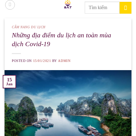
Skip
Search
to
for:
content
CẨM NANG DU LỊCH
Những địa điểm du lịch an toàn mùa
dịch Covid-19
POSTED ON
15/01/2021
BY
ADMIN
15
Jan