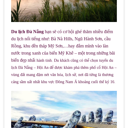
Du lịch Đà Nẵng
bạn sẽ có cơ hội ghé thăm nhiều điểm
du lịch nổi tiếng như: Bà Nà Hills, Ngũ Hành Sơn, cầu
Rồng, khu đền tháp Mỹ Sơn,…hay đắm mình vào làn
nước trong xanh của biển Mỹ Khê – một trong những bãi
biển đẹp nhấ
t hành tinh. Du khách cũng có thể chọn tuyến du
lịch Đà Nẵng – Hội An để được khám phá thêm phố cổ Hội An –
vùng đất mang đậm nét văn hóa, lịch sử, nơi đã từng là thương
cảng sầm uất nhất khu vực Đông Nam Á khoảng cuối thế kỷ 16.