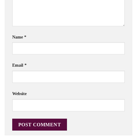
Name
*
Email
*
Website