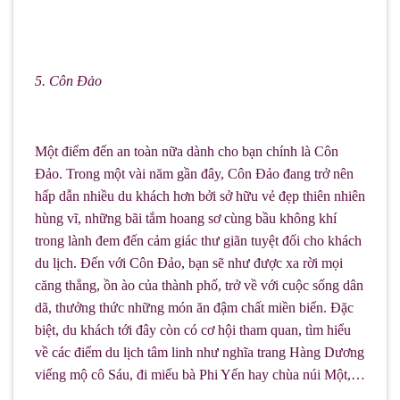
5. Côn Đảo
Một điểm đến an toàn nữa dành cho bạn chính là Côn
Đảo. Trong một vài năm gần đây, Côn Đảo đang trở nên
hấp dẫn nhiều du khách hơn bởi sở hữu vẻ đẹp thiên nhiên
hùng vĩ, những bãi tắm hoang sơ cùng bầu không khí
trong lành đem đến cảm giác thư giãn tuyệt đối cho khách
du lịch. Đến với Côn Đảo, bạn sẽ như được xa rời mọi
căng thẳng, ồn ào của thành phố, trở về với cuộc sống dân
dã, thưởng thức những món ăn đậm chất miền biển. Đặc
biệt, du khách tới đây còn có cơ hội tham quan, tìm hiểu
về các điểm du lịch tâm linh như nghĩa trang Hàng Dương
viếng mộ cô Sáu, đi miếu bà Phi Yến hay chùa núi Một,…