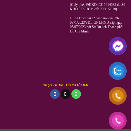
(Giấy phép ĐKKD: 0315414685 do Sở
KHĐT Tp.HCM cấp 29/11/2018)
GPKD dịch vụ lữ hành nội địa: 79-
0371/2023/SDL-GP LHND cấp ngày
05/07/2023 bởi Sở Du lịch Thành phố
Hồ Chí Minh
NHẬN THÔNG TIN VÀ ƯU ĐÃI