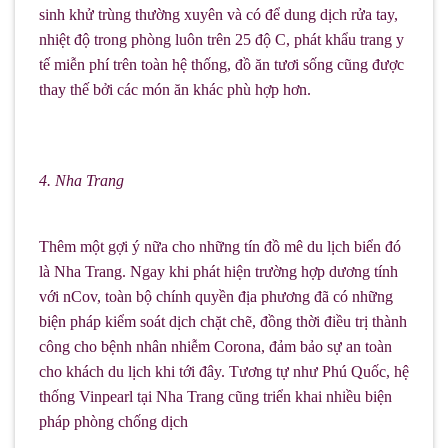
sinh khử trùng thường xuyên và có để dung dịch rửa tay,
nhiệt độ trong phòng luôn trên 25 độ C, phát khẩu trang y
tế miễn phí trên toàn hệ thống, đồ ăn tươi sống cũng được
thay thế bởi các món ăn khác phù hợp hơn.
4. Nha Trang
Thêm một gợi ý nữa cho những tín đồ mê du lịch biển đó
là Nha Trang. Ngay khi phát hiện trường hợp dương tính
với nCov, toàn bộ chính quyền địa phương đã có những
biện pháp kiểm soát dịch chặt chẽ, đồng thời điều trị thành
công cho bệnh nhân nhiễm Corona, đảm bảo sự an toàn
cho khách du lịch khi tới đây. Tương tự như Phú Quốc, hệ
thống Vinpearl tại Nha Trang cũng triển khai nhiều biện
pháp phòng chống dịch