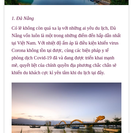
1. Đà Nẵng
Có lẽ không còn quá xa lạ với những ai yêu du lịch, Đà
Nẵng vốn luôn là một trong những điểm đến hấp dẫn nhất
tại Việt Nam. Với nhiệt độ ấm áp là điều kiện khiến virus
Corona không tồn tại được, cùng các biện pháp y tế
phòng dịch Covid-19 đã và đang được triển khai mạnh
mẽ, quyết liệt của chính quyền địa phương chắc chắn sẽ
khiến du khách cực kì yên tâm khi du lịch tại đây.