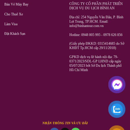
CÔNG TY CỔ PHẦN PHÁT TRIỂN
Bán Vé Máy Bay
DỊCH VỤ DU LỊCH BÌNH AN
Cho Thuê Xe
Địa chỉ: 254 Nguyễn Văn Đậu, P. Bình
Lợi Trung, TP.HCM. Email:
Làm Visa
info@binhantour.com.vn
Đặt Khách Sạn
Hotline: 0948 005 995 - 0978 626 856
(Giấy phép ĐKKD: 0315414685 do Sở
KHĐT Tp.HCM cấp 29/11/2018)
GPKD dịch vụ lữ hành nội địa: 79-
0371/2023/SDL-GP LHND cấp ngày
05/07/2023 bởi Sở Du lịch Thành phố
Hồ Chí Minh
NHẬN THÔNG TIN VÀ ƯU ĐÃI