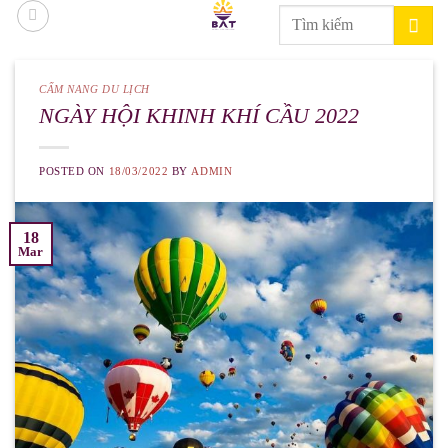
Skip
Search
to
for:
content
CẨM NANG DU LỊCH
NGÀY HỘI KHINH KHÍ CẦU 2022
POSTED ON
18/03/2022
BY
ADMIN
18
Mar