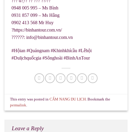
??? đ?̣̂?? ??̛ ??̂́? ??/??
0948 005 995 – Ms Bình
0931 857 099 – Ms Hằng
0902 413 568 Mr Huy
?https://binhantour.com.vn/
??????: info@binhantour.com.vn
#Hộian #Quảngnam #Khinhkhícầu #Lễhội
#Dulịchquốcgia #Sônghoài #BinhAnTour
This entry was posted in
CẨM NANG DU LỊCH
. Bookmark the
permalink
.
Leave a Reply