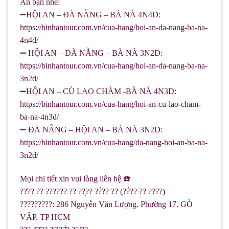
An bạn nhé:
➖HỘI AN – ĐÀ NẴNG – BÀ NÀ 4N4D:
https://binhantour.com.vn/cua-hang/hoi-an-da-nang-ba-na-
4n4d/
➖ HỘI AN – ĐÀ NẴNG – BÀ NÀ 3N2D:
https://binhantour.com.vn/cua-hang/hoi-an-da-nang-ba-na-
3n2d/
➖HỘI AN – CÙ LAO CHÀM -BÀ NÀ 4N3D:
https://binhantour.com.vn/cua-hang/hoi-an-cu-lao-cham-
ba-na-4n3d/
➖ ĐÀ NẴNG – HỘI AN – BÀ NÀ 3N2D:
https://binhantour.com.vn/cua-hang/da-nang-hoi-an-ba-na-
3n2d/
Mọi chi tiết xin vui lòng liên hệ ☎️
??̂?? ?? ?????? ?? ??̣?? ??̀?? ?? (??̀?? ?? ????)
?????????: 286 Nguyễn Văn Lượng. Phường 17. GÒ
VẤP. TP HCM