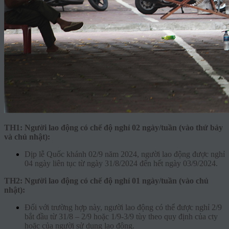
TH1: Người lao động có chế độ nghỉ 02 ngày/tuần (vào thứ bảy
và chủ nhật):
Dịp lễ Quốc khánh 02/9 năm 2024, người lao động được nghỉ
04 ngày liên tục từ ngày 31/8/2024 đến hết ngày 03/9/2024.
TH2: Người lao động có chế độ nghỉ 01 ngày/tuần (vào chủ
nhật):
Đối với trường hợp này, người lao động có thể được nghỉ 2/9
bắt đầu từ 31/8 – 2/9 hoặc 1/9-3/9 tùy theo quy định của cty
hoặc của người sử dụng lao động.