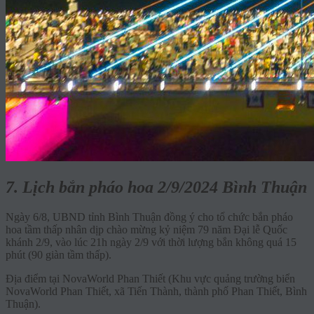
7. Lịch bắn pháo hoa 2/9/2024 Bình Thuận
Ngày 6/8, UBND tỉnh Bình Thuận đồng ý cho tổ chức bắn pháo
hoa tầm thấp nhân dịp chào mừng kỷ niệm 79 năm Đại lễ Quốc
khánh 2/9, vào lúc 21h ngày 2/9 với thời lượng bắn không quá 15
phút (90 giàn tầm thấp).
Địa điểm tại NovaWorld Phan Thiết (Khu vực quảng trường biển
NovaWorld Phan Thiết, xã Tiến Thành, thành phố Phan Thiết, Bình
Thuận).