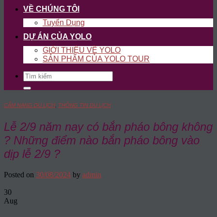
VỀ CHÚNG TÔI
Tuyển Dụng
DỰ ÁN CỦA YOLO
GIỚI THIỆU VỀ YOLO
SẢN PHẨM CỦA YOLO TOUR
Search
for:
CẨM NANG DU LỊCH
,
THÔNG TIN DU LỊCH
Lễ 2/9 năm nay có bắn pháo bông không
? Những điểm nào bắn pháo bông vào
dịp lễ 2/9 ?
Posted on
30/08/2024
by
admin
30
Aug