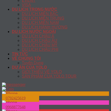
EVENT
VISA
DU LỊCH TRONG NƯỚC
DU LỊCH MIỀN BẮC
DU LỊCH MIỀN TRUNG
DU LỊCH MIỀN NAM
DU LỊCH HÀNH HƯƠNG
DU LỊCH NƯỚC NGOÀI
DU LỊCH CHÂU Á
DU LỊCH CHÂU ÂU
DU LỊCH CHÂU MỸ
DU LỊCH CHÂU PHI
TIN TỨC
VỀ CHÚNG TÔI
Tuyển Dụng
DỰ ÁN CỦA YOLO
GIỚI THIỆU VỀ YOLO
SẢN PHẨM CỦA YOLO TOUR
0792425619
0968877648