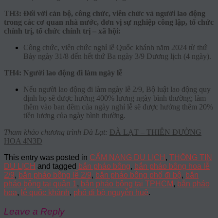
TH3: Đối với cán bộ, công chức, viên chức và người lao động
trong các cơ quan nhà nước, đơn vị sự nghiệp công lập, tổ chức
chính trị, tổ chức chính trị – xã hội:
Công chức, viên chức nghỉ lễ Quốc khánh năm 2024 từ thứ
Bảy ngày 31/8 đến hết thứ Ba ngày 3/9 Dương lịch (4 ngày).
TH4: Người lao động đi làm ngày lễ
Nếu người lao động đi làm ngày lễ 2/9, Bộ luật lao động quy
định họ sẽ được hưởng 400% lương ngày bình thường; làm
thêm vào ban đêm của ngày nghỉ lễ sẽ được hưởng thêm 20%
tiền lương của ngày bình thường.
Tham khảo chương trình Đà Lạt:
ĐÀ LẠT – THIÊN ĐƯỜNG
HOA 4N3Đ
This entry was posted in
CẨM NANG DU LỊCH
,
THÔNG TIN
DU LỊCH
and tagged
bắn pháo bông
,
bắn pháo bông hoa lễ
2/9
,
bắn pháo bông lễ 2/9
,
bắn pháo bông phố đi bộ
,
bắn
pháo bông tại quận 1
,
bắn pháo bông tại TPHCM
,
bắn pháo
hoa
,
lễ quốc khánh
,
phố đi bộ nguyễn huệ
.
Leave a Reply