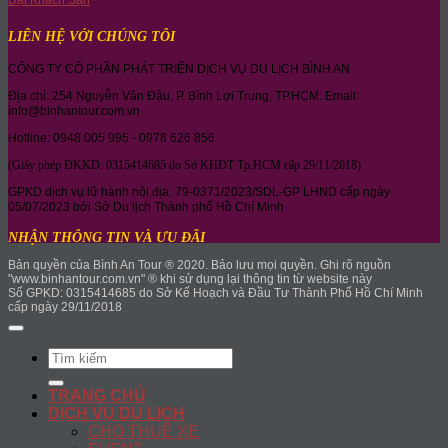
Đặt Khách Sạn
LIÊN HỆ VỚI CHÚNG TÔI
CÔNG TY CỔ PHẦN PHÁT TRIỂN DỊCH VỤ DU LỊCH BÌNH AN
Địa chỉ: 254 Nguyễn Văn Đậu, P. Bình Lợi Trung, TP.HCM. Email:
info@binhantour.com.vn
Hotline: 0948 005 995 - 0978 626 856
(Giấy phép ĐKKD: 0315414685 do Sở KHĐT Tp.HCM cấp 29/11/2018)
GPKD dịch vụ lữ hành nội địa: 79-0371/2023/SDL-GP LHND cấp ngày
05/07/2023 bởi Sở Du lịch Thành phố Hồ Chí Minh
NHẬN THÔNG TIN VÀ ƯU ĐÃI
Bản quyền của Bình An Tour ® 2020. Bảo lưu mọi quyền. Ghi rõ nguồn
"www.binhantour.com.vn" ® khi sử dụng lại thông tin từ website này
Số GPKD: 0315414685 do Sở Kế Hoạch và Đầu Tư Thành Phố Hồ Chí Minh
cấp ngày 29/11/2018
Search
for:
TRANG CHỦ
DỊCH VỤ DU LỊCH
CHO THUÊ XE