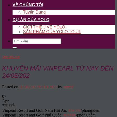
VỀ CHÚNG TÔI
Tuyển Dụng
DỰ ÁN CỦA YOLO
GIỚI THIỆU VỀ YOLO
SẢN PHẨM CỦA YOLO TOUR
Search
for:
KHUYẾN MÃI
KHUYẾN MÃI VINPEARL TỪ NAY ĐẾN
24/05/202
Posted on
07/04/2022
19/10/2022
by
admin
07
Apr
??̛? ???́:
Vinpearl Resort and Golf Nam Hội An:
#1850k
/phòng/đêm
Vinpearl Resort and Golf Phú Quốc:
#2090k
/phòng/đêm