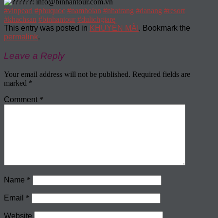
?????: info@binhantour.com.vn
#vinpearl
#phuquoc
#namhoian
#nhatrang
#danang
#resort
#khachsan
#binhantour
#dulichgiare
This entry was posted in
KHUYẾN MÃI
. Bookmark the
permalink
.
Leave a Reply
Your email address will not be published.
Required fields are
marked
*
Comment
*
Name
*
Email
*
Website