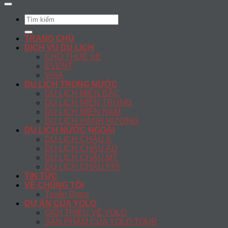
Search
for:
TRANG CHỦ
DỊCH VỤ DU LỊCH
CHO THUÊ XE
EVENT
VISA
DU LỊCH TRONG NƯỚC
DU LỊCH MIỀN BẮC
DU LỊCH MIỀN TRUNG
DU LỊCH MIỀN NAM
DU LỊCH HÀNH HƯƠNG
DU LỊCH NƯỚC NGOÀI
DU LỊCH CHÂU Á
DU LỊCH CHÂU ÂU
DU LỊCH CHÂU MỸ
DU LỊCH CHÂU PHI
TIN TỨC
VỀ CHÚNG TÔI
Tuyển Dụng
DỰ ÁN CỦA YOLO
GIỚI THIỆU VỀ YOLO
SẢN PHẨM CỦA YOLO TOUR