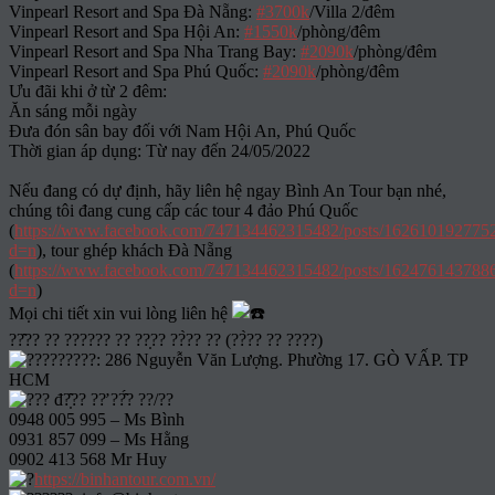
Vinpearl Resort and Spa Đà Nẵng:
#3700k
/Villa 2/đêm
Vinpearl Resort and Spa Hội An:
#1550k
/phòng/đêm
Vinpearl Resort and Spa Nha Trang Bay:
#2090k
/phòng/đêm
Vinpearl Resort and Spa Phú Quốc:
#2090k
/phòng/đêm
Ưu đãi khi ở từ 2 đêm:
Ăn sáng mỗi ngày
Đưa đón sân bay đối với Nam Hội An, Phú Quốc
Thời gian áp dụng: Từ nay đến 24/05/2022
Nếu đang có dự định, hãy liên hệ ngay Bình An Tour bạn nhé,
chúng tôi đang cung cấp các tour 4 đảo Phú Quốc
(
https://www.facebook.com/747134462315482/posts/162610192775
d=n
), tour ghép khách Đà Nẵng
(
https://www.facebook.com/747134462315482/posts/162476143788
d=n
)
Mọi chi tiết xin vui lòng liên hệ
??̂?? ?? ?????? ?? ??̣?? ??̀?? ?? (??̀?? ?? ????)
????????: 286 Nguyễn Văn Lượng. Phường 17. GÒ VẤP. TP
HCM
?? đ?̣̂?? ??̛ ??̂́? ??/??
0948 005 995 – Ms Bình
0931 857 099 – Ms Hằng
0902 413 568 Mr Huy
https://binhantour.com.vn/