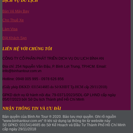
DỊCH VỤ DU LỊCH
Bán Vé Máy Bay
Cho Thuê Xe
Làm Visa
Đặt Khách Sạn
LIÊN HỆ VỚI CHÚNG TÔI
CÔNG TY CỔ PHẦN PHÁT TRIỂN DỊCH VỤ DU LỊCH BÌNH AN
Địa chỉ: 254 Nguyễn Văn Đậu, P. Bình Lợi Trung, TP.HCM. Email:
info@binhantour.com.vn
Hotline: 0948 005 995 - 0978 626 856
(Giấy phép ĐKKD: 0315414685 do Sở KHĐT Tp.HCM cấp 29/11/2018)
GPKD dịch vụ lữ hành nội địa: 79-0371/2023/SDL-GP LHND cấp ngày
05/07/2023 bởi Sở Du lịch Thành phố Hồ Chí Minh
NHẬN THÔNG TIN VÀ ƯU ĐÃI
Bản quyền của Bình An Tour ® 2020. Bảo lưu mọi quyền. Ghi rõ nguồn
"www.binhantour.com.vn" ® khi sử dụng lại thông tin từ website này
Số GPKD: 0315414685 do Sở Kế Hoạch và Đầu Tư Thành Phố Hồ Chí Minh
cấp ngày 29/11/2018