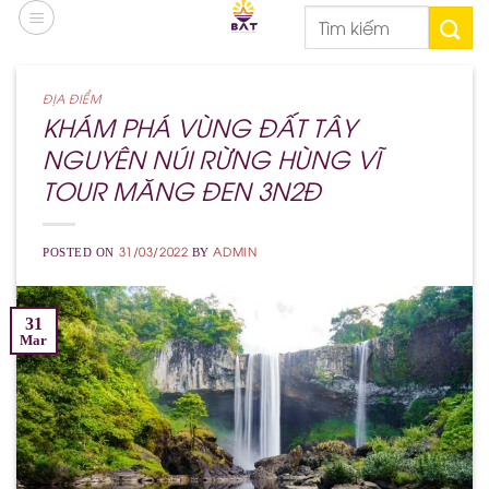
Skip
Search
to
for:
content
ĐỊA ĐIỂM
KHÁM PHÁ VÙNG ĐẤT TÂY
NGUYÊN NÚI RỪNG HÙNG VĨ
TOUR MĂNG ĐEN 3N2Đ
31/03/2022
ADMIN
POSTED ON
BY
31
Mar