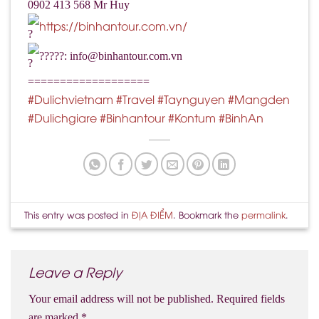
0902 413 568 Mr Huy
https://binhantour.com.vn/
?????: info@binhantour.com.vn
===================
#Dulichvietnam
#Travel
#Taynguyen
#Mangden
#Dulichgiare
#Binhantour
#Kontum
#BinhAn
This entry was posted in
ĐỊA ĐIỂM
. Bookmark the
permalink
.
Leave a Reply
Your email address will not be published.
Required fields
are marked
*