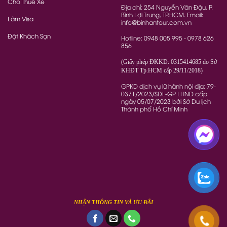
Cho Thuê Xe
Địa chỉ: 254 Nguyễn Văn Đậu, P.
Bình Lợi Trung, TP.HCM. Email:
Làm Visa
info@binhantour.com.vn
Đặt Khách Sạn
Hotline: 0948 005 995 - 0978 626
856
(Giấy phép ĐKKD: 0315414685 do Sở
KHĐT Tp.HCM cấp 29/11/2018)
GPKD dịch vụ lữ hành nội địa: 79-
0371/2023/SDL-GP LHND cấp
ngày 05/07/2023 bởi Sở Du lịch
Thành phố Hồ Chí Minh
NHẬN THÔNG TIN VÀ ƯU ĐÃI