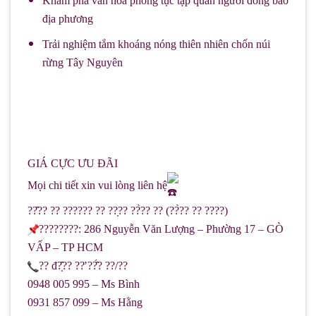
Khám phá văn hóa phong tục tập quán người đồng bào
địa phương
Trải nghiệm tắm khoáng nóng thiên nhiên chốn núi
rừng Tây Nguyên
GIÁ CỰC ƯU ĐÃI
Mọi chi tiết xin vui lòng liên hệ
??̂?? ?? ?????? ?? ??̣?? ??̀?? ?? (??̀?? ?? ????)
????????: 286 Nguyễn Văn Lượng – Phường 17 – GÒ
VẤP – TP HCM
?? đ?̣̂?? ??̛ ??̂́? ??/??
0948 005 995 – Ms Bình
0931 857 099 – Ms Hằng