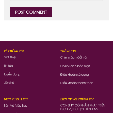
VỀ CHÚNG TÔI
THÔNG TIN
Giới thiệu
Chính sách đổi trả
Tin tức
Chính sách bảo mật
Tuyển dụng
Điều khoản sử dụng
Liên hệ
Điều khoản thanh toán
DỊCH VỤ DU LỊCH
LIÊN HỆ VỚI CHÚNG TÔI
CÔNG TY CỔ PHẦN PHÁT TRIỂN
Bán Vé Máy Bay
DỊCH VỤ DU LỊCH BÌNH AN