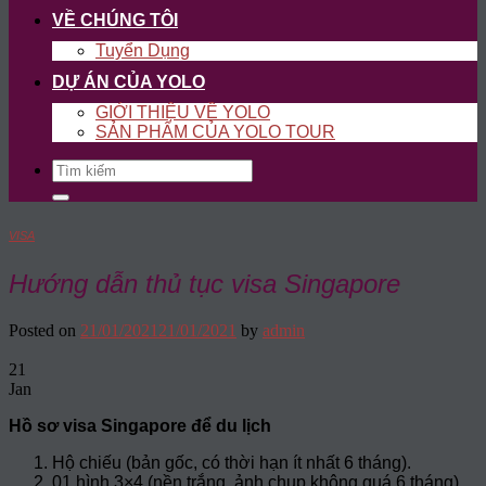
VỀ CHÚNG TÔI
Tuyển Dụng
DỰ ÁN CỦA YOLO
GIỚI THIỆU VỀ YOLO
SẢN PHẨM CỦA YOLO TOUR
Search
for:
VISA
Hướng dẫn thủ tục visa Singapore
Posted on
21/01/2021
21/01/2021
by
admin
21
Jan
Hồ sơ visa Singapore để du lịch
Hộ chiếu (bản gốc, có thời hạn ít nhất 6 tháng).
01 hình 3×4 (nền trắng, ảnh chụp không quá 6 tháng).