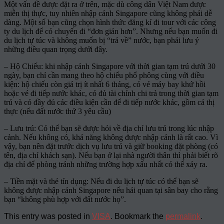
Một vấn đề được đặt ra ở trên, mặc dù công dân Việt Nam được
miễn thị thực, tuy nhiên nhập cảnh Singapore cũng không phải dễ
dàng. Một số bạn cũng chọn hình thức đăng kí đi tour với các công
ty du lịch để có chuyến đi “đơn giản hơn”. Nhưng nếu bạn muốn đi
du lịch tự túc và không muốn bị “trả về” nước, bạn phải lưu ý
những điều quan trọng dưới đây.
– Hộ Chiếu: khi nhập cảnh Singapore với thời gian tạm trú dưới 30
ngày, bạn chỉ cần mang theo hộ chiếu phổ phông cùng với điều
kiện: hộ chiếu còn giá trị ít nhất 6 tháng, có vé máy bay khứ hồi
hoặc vé đi tiếp nước khác, có đủ tài chính chi trả trong thời gian tạm
trú và có đầy đủ các điều kiện cần để đi tiếp nước khác, gồm cả thị
thực (nếu đất nước thứ 3 yêu cầu)
– Lưu trú: Có thể bạn sẽ được hỏi về địa chỉ lưu trú trong lúc nhập
cảnh. Nếu không có, khả năng không được nhập cảnh là rất cao. Vì
vậy, bạn nên đặt trước dịch vụ lưu trú và giữ booking đặt phòng (có
tên, địa chỉ khách sạn). Nếu bạn ở lại nhà người thân thì phải biết rõ
địa chỉ để phòng tránh những trường hợp xấu nhất có thể xảy ra.
– Tiền mặt và thẻ tín dụng: Nếu đi du lịch tự túc có thể bạn sẽ
không được nhập cảnh Singapore nếu hải quan tại sân bay cho rằng
bạn “không phù hợp với đất nước họ”.
This entry was posted in
VISA
. Bookmark the
permalink
.