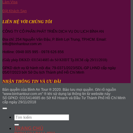
Làm Visa
Đặt Khách Sạn
LIÊN HỆ VỚI CHÚNG TÔI
CÔNG TY CỔ PHẦN PHÁT TRIỂN DỊCH VỤ DU LỊCH BÌNH AN
Địa chỉ: 254 Nguyễn Văn Đậu, P. Bình Lợi Trung, TP.HCM. Email:
info@binhantour.com.vn
Hotline: 0948 005 995 - 0978 626 856
(Giấy phép ĐKKD: 0315414685 do Sở KHĐT Tp.HCM cấp 29/11/2018)
GPKD dịch vụ lữ hành nội địa: 79-0371/2023/SDL-GP LHND cấp ngày
05/07/2023 bởi Sở Du lịch Thành phố Hồ Chí Minh
NHẬN THÔNG TIN VÀ ƯU ĐÃI
Bản quyền của Bình An Tour ® 2020. Bảo lưu mọi quyền. Ghi rõ nguồn
"www.binhantour.com.vn" ® khi sử dụng lại thông tin từ website này
Số GPKD: 0315414685 do Sở Kế Hoạch và Đầu Tư Thành Phố Hồ Chí Minh
cấp ngày 29/11/2018
Search
for:
TRANG CHỦ