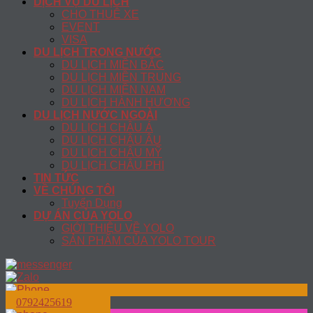
DỊCH VỤ DU LỊCH
CHO THUÊ XE
EVENT
VISA
DU LỊCH TRONG NƯỚC
DU LỊCH MIỀN BẮC
DU LỊCH MIỀN TRUNG
DU LỊCH MIỀN NAM
DU LỊCH HÀNH HƯƠNG
DU LỊCH NƯỚC NGOÀI
DU LỊCH CHÂU Á
DU LỊCH CHÂU ÂU
DU LỊCH CHÂU MỸ
DU LỊCH CHÂU PHI
TIN TỨC
VỀ CHÚNG TÔI
Tuyển Dụng
DỰ ÁN CỦA YOLO
GIỚI THIỆU VỀ YOLO
SẢN PHẨM CỦA YOLO TOUR
0792425619