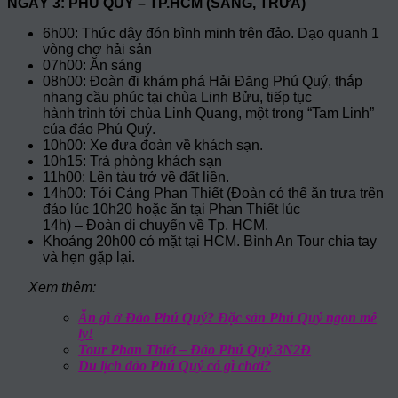
NGÀY 3: PHÚ QUÝ – TP.HCM (SÁNG, TRƯA)
6h00: Thức dậy đón bình minh trên đảo. Dạo quanh 1
vòng chợ hải sản
07h00: Ăn sáng
08h00: Đoàn đi khám phá Hải Đăng Phú Quý, thắp
nhang cầu phúc tại chùa Linh Bửu, tiếp tục
hành trình tới chùa Linh Quang, một trong “Tam Linh”
của đảo Phú Quý.
10h00: Xe đưa đoàn về khách sạn.
10h15: Trả phòng khách sạn
11h00: Lên tàu trở về đất liền.
14h00: Tới Cảng Phan Thiết (Đoàn có thể ăn trưa trên
đảo lúc 10h20 hoặc ăn tại Phan Thiết lúc
14h) – Đoàn di chuyển về Tp. HCM.
Khoảng 20h00 có mặt tại HCM. Bình An Tour chia tay
và hẹn gặp lại.
Xem thêm:
Ăn gì ở Đảo Phú Quý? Đặc sản Phú Quý ngon mê
ly!
Tour Phan Thiết – Đảo Phú Quý 3N2Đ
Du lịch đảo Phú Quý có gì chơi?