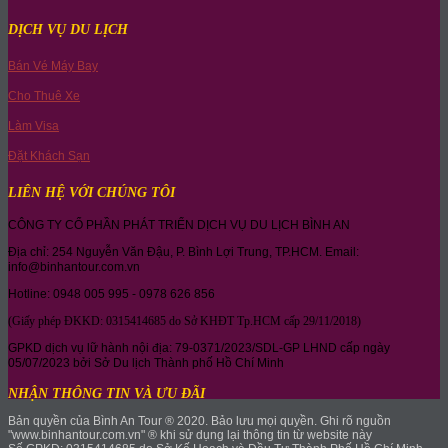
DỊCH VỤ DU LỊCH
Bán Vé Máy Bay
Cho Thuê Xe
Làm Visa
Đặt Khách Sạn
LIÊN HỆ VỚI CHÚNG TÔI
CÔNG TY CỔ PHẦN PHÁT TRIỂN DỊCH VỤ DU LỊCH BÌNH AN
Địa chỉ: 254 Nguyễn Văn Đậu, P. Bình Lợi Trung, TP.HCM. Email:
info@binhantour.com.vn
Hotline: 0948 005 995 - 0978 626 856
(Giấy phép ĐKKD: 0315414685 do Sở KHĐT Tp.HCM cấp 29/11/2018)
GPKD dịch vụ lữ hành nội địa: 79-0371/2023/SDL-GP LHND cấp ngày
05/07/2023 bởi Sở Du lịch Thành phố Hồ Chí Minh
NHẬN THÔNG TIN VÀ ƯU ĐÃI
Bản quyền của Bình An Tour ® 2020. Bảo lưu mọi quyền. Ghi rõ nguồn
"www.binhantour.com.vn" ® khi sử dụng lại thông tin từ website này