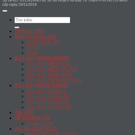
Số GPKD: 0315414685 do Sở Kế Hoạch và Đầu Tư Thành Phố Hồ Chí Minh
cấp ngày 29/11/2018
Search
for:
TRANG CHỦ
DỊCH VỤ DU LỊCH
CHO THUÊ XE
EVENT
VISA
DU LỊCH TRONG NƯỚC
DU LỊCH MIỀN BẮC
DU LỊCH MIỀN TRUNG
DU LỊCH MIỀN NAM
DU LỊCH HÀNH HƯƠNG
DU LỊCH NƯỚC NGOÀI
DU LỊCH CHÂU Á
DU LỊCH CHÂU ÂU
DU LỊCH CHÂU MỸ
DU LỊCH CHÂU PHI
TIN TỨC
VỀ CHÚNG TÔI
Tuyển Dụng
DỰ ÁN CỦA YOLO
GIỚI THIỆU VỀ YOLO