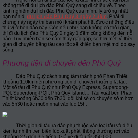
không thể đi du lịch đảo Phú Quý sáng đi chiều về. Theo
kinh nghiệm du lịch đảo Phú Quý của mình, lý tưởng nhất
bạn nên đi
du lịch đảo Phú Quý 3 ngày 2 đêm
.
Phải đi
chừng này ngày thì bạn mới khám phá hết được những điều
thú vị ở hòn đảo này. Còn nếu như bạn không có thời gian,
thì đi du lịch đảo Phú Quý 2 ngày 1 đêm cũng không đến nỗi
nào. Tuy nhiên bạn sẽ cảm thấy gấp gáp, sẽ hơi mệt, vì thời
gian di chuyển bằng tàu cao tốc sẽ khiến bạn mệt mỏi do say
sóng.
Phương tiện di chuyển đến Phú Quý
Đảo Phú Quý cách trung tâm thành phố Phan Thiết
khoảng 110km nên phương tiện di chuyển thường là tàu.
Một số tàu đi Phú Quý như Phú Quý Express, Superdong-
PQI, Superdong-PQII, Phú Quý Island… Tàu xuất bến Phan
Thiết khoảng 6h30 đến 7h30, đôi khi sẽ có chuyến sớm hơn
vào 5h30 hoặc muộn nhất vào lúc 15h.
Thời gian đi tàu ra đảo phụ thuộc vào loại tàu và điều
kiện tự nhiên trên biển lúc xuất phát, thông thường rơi vào
khoảng 2,5 đến 3,5 tiếng. Giá vé đi tàu từ 350.000