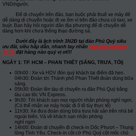
VND/người.
Để di chuyển trên đảo, bạn buộc phải thuê xe máy để
dễ dàng di chuyển hoặc đi xe ôm vì trên đảo chưa có taxi, xe
buýt. Bạn hãy hỏi người dân địa phương để di chuyển dễ
dàng hơn khi chưa thông thạo đường sá.
Dưới đây là lịch trình 3N2Đ tại đảo Phú Quý siêu
ưu đãi, siêu hấp dẫn, nhanh tay nhấn
Tour đảo Phú Quý
3N2Đ
đặt hàng nào quý vị ơi!!!
NGÀY 1: TP. HCM – PHAN THIẾT (SÁNG, TRƯA, TỐI)
00h00 : Xe và HDV đón quý khách tại điểm đã hẹn.
04h30: Đoàn tới Thành phố Phan Thiết đoàn dùng bữa
sáng.
05h30: Đoàn lên tàu di chuyển ra đảo Phú Quý bằng
tàu cao tốc VN Express.
9h30: Tới khách sạn mọi người nhận phòng nghỉ ngơi.
(Có thể nhận xe máy hoặc đi ô tô tùy thực tế)
11h30: Xe đưa đoàn dùng bữa trưa hải sản trên nhà bè
ngoài biển. Và về khách sạn nhận phòng
nghỉ ngơi
14h00: Đoàn di chuyển đi check-in Dốc Phượt – Thung
lũng Tình Yêu. Check-in cột cờ Phú Quý cột mốc chủ