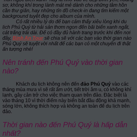
sơ, không khí trong lành mát mẻ dành cho những tâm hồn
cần thư giãn, hay những tín đồ check-in đang tìm kiếm một
background tuyệt đẹp cho album của mình.
Có rất nhiều lý do để bạn cảm thấy xiêu lòng khi du
lịch Phú Quý từ hải sản thơm ngon đến bãi biển xanh ngắt,
cát trắng trải dài. Để có đầy đủ hành trang trước khi đến nơi
đây,
Bình An Tour
sẽ chia sẽ với các bạn vào thời gian nào
Phú Quý sẽ tuyệt vời nhất để các bạn có một chuyến đi thật
ấn tượng nhé!
Nên tránh đến Phú Quý vào thời gian
nào?
Khách du lịch không nên đến
đảo Phú Quý
vào các
tháng mùa mưa vì sẽ rất ẩm ướt, tiết trời âm u, có không khí
lạnh, gây cản trở cho việc tham quan trên đảo. Đặc biệt là
vào tháng 10 vì thời điểm này biển bắt đầu động khá mạnh,
sóng lớn, không thích hợp và không an toàn để du lịch trên
đảo.
Thời gian nào đến Phú Quý là hấp dẫn
nhất?