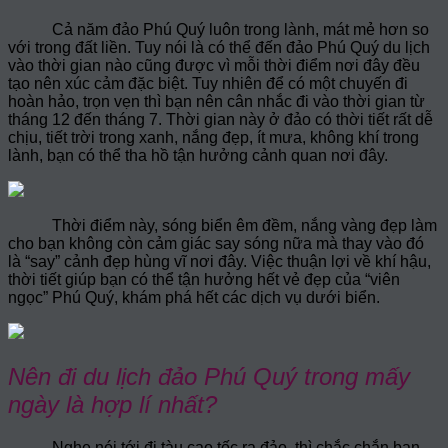
Cả năm đảo Phú Quý luôn trong lành, mát mẻ hơn so
với trong đất liền. Tuy nói là có thể đến đảo Phú Quý du lịch
vào thời gian nào cũng được vì mỗi thời điểm nơi đây đều
tạo nên xúc cảm đặc biệt. Tuy nhiên để có một chuyến đi
hoàn hảo, trọn vẹn thì bạn nên cân nhắc đi vào thời gian từ
tháng 12 đến tháng 7. Thời gian này ở đảo có thời tiết rất dễ
chịu, tiết trời trong xanh, nắng đẹp, ít mưa, không khí trong
lành, bạn có thể tha hồ tận hưởng cảnh quan nơi đây.
Thời điểm này, sóng biển êm đềm, nắng vàng đẹp làm
cho bạn không còn cảm giác say sóng nữa mà thay vào đó
là “say” cảnh đẹp hùng vĩ nơi đây. Việc thuận lợi về khí hậu,
thời tiết giúp bạn có thể tận hưởng hết vẻ đẹp của “viên
ngọc” Phú Quý, khám phá hết các dịch vụ dưới biển.
Nên đi du lịch đảo Phú Quý trong mấy
ngày là hợp lí nhất?
Nghe nói tới đi tàu cao tốc ra đảo, thì chắc chắn bạn