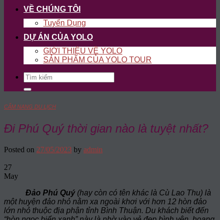
VỀ CHÚNG TÔI
Tuyển Dụng
DỰ ÁN CỦA YOLO
GIỚI THIỆU VỀ YOLO
SẢN PHẨM CỦA YOLO TOUR
Search
for:
CẨM NANG DU LỊCH
Đi Phú Quý thời gian nào là tuyệt nhất?
Posted on
27/05/2023
by
admin
27
May
Đảo Phú Quý
(hay còn có tên khác là Cù Lao Thu) là
một huyện đảo nhỏ nằm xa ngoài khơi với hơn 12 hòn đảo
lớn nhỏ thuộc địa phận tỉnh Bình Thuận. Du khách biết đến
“hòn ngọc biển xanh” này là nhờ vào vẻ đẹp bình yên, hoang