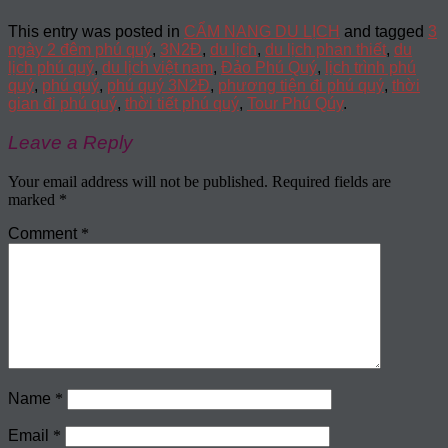
This entry was posted in
CẨM NANG DU LỊCH
and tagged
3
ngày 2 đêm phú quý
,
3N2Đ
,
du lịch
,
du lịch phan thiết
,
du
lịch phú quý
,
du lịch việt nam
,
Đảo Phú Quý
,
lịch trình phú
quý
,
phú quý
,
phú quý 3N2Đ
,
phương tiện đi phú quý
,
thời
gian đi phú quý
,
thời tiết phú quý
,
Tour Phú Qúy
.
Leave a Reply
Your email address will not be published.
Required fields are
marked
*
Comment
*
Name
*
Email
*