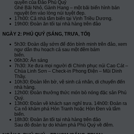
quyền của Đảo Phú Quý
Ghé Bãi Nhỏ, Gành Hang – một bãi biển hình bán
nguyệt ôm vào lòng núi tuyệt đẹp.
17h00: Cả nhà tắm biển tại Vịnh Triều Dương.
19h00: Đoàn ăn tối tại nhà hàng trên đảo
NGÀY 2: PHÚ QUÝ (SÁNG, TRƯA, TỐI)
5h30: Đoàn dậy sớm để đón bình minh trên đảo, xem
ngư dân thu hoạch cá sau một đêm bám
biển.
06h30: Ăn sáng
7h30: Xe đưa mọi người đi Chinh phục núi Cao Cát –
Chùa Linh Sơn – Check-in Phong Điện – Mũi Dinh
Thầy.
10h30: Đoàn lên bờ, vệ sinh cá nhân, di chuyến đến
nhà hàng.
12h00: Đoàn thưởng thức món bò nóng đặc sản Phú
Quý.
13h00: Đoàn về khách sạn nghỉ trưa. 14h00: Đoàn ra
Ca nô khám phá Hòn Tranh hoặc Hòn Đen và tắm
biển.
18h30: Đoàn ăn tối tại nhà hàng trên đảo
Sau đó đoàn tự do khám phá Phú Quý về đêm.