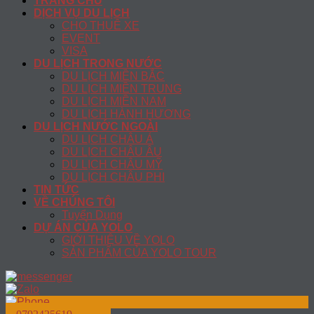
TRANG CHỦ
DỊCH VỤ DU LỊCH
CHO THUÊ XE
EVENT
VISA
DU LỊCH TRONG NƯỚC
DU LỊCH MIỀN BẮC
DU LỊCH MIỀN TRUNG
DU LỊCH MIỀN NAM
DU LỊCH HÀNH HƯƠNG
DU LỊCH NƯỚC NGOÀI
DU LỊCH CHÂU Á
DU LỊCH CHÂU ÂU
DU LỊCH CHÂU MỸ
DU LỊCH CHÂU PHI
TIN TỨC
VỀ CHÚNG TÔI
Tuyển Dụng
DỰ ÁN CỦA YOLO
GIỚI THIỆU VỀ YOLO
SẢN PHẨM CỦA YOLO TOUR