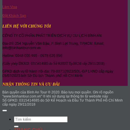
Làm Visa
Đặt Khách Sạn
LIÊN HỆ VỚI CHÚNG TÔI
CÔNG TY CỔ PHẦN PHÁT TRIỂN DỊCH VỤ DU LỊCH BÌNH AN
Địa chỉ: 254 Nguyễn Văn Đậu, P. Bình Lợi Trung, TP.HCM. Email:
info@binhantour.com.vn
Hotline: 0948 005 995 - 0978 626 856
(Giấy phép ĐKKD: 0315414685 do Sở KHĐT Tp.HCM cấp 29/11/2018)
GPKD dịch vụ lữ hành nội địa: 79-0371/2023/SDL-GP LHND cấp ngày
05/07/2023 bởi Sở Du lịch Thành phố Hồ Chí Minh
NHẬN THÔNG TIN VÀ ƯU ĐÃI
Bản quyền của Bình An Tour ® 2020. Bảo lưu mọi quyền. Ghi rõ nguồn
"www.binhantour.com.vn" ® khi sử dụng lại thông tin từ website này
Số GPKD: 0315414685 do Sở Kế Hoạch và Đầu Tư Thành Phố Hồ Chí Minh
cấp ngày 29/11/2018
Search
for: