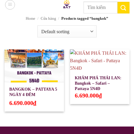
Skip
Search
to
for:
content
Home
/
Cửa hàng
/
Products tagged “bangkok”
KHÁM PHÁ THÁI LAN:
Bangkok – Safari –
Pattaya 5N4Đ
BANGKOK – PATTAYA 5
6.690.000
₫
NGÀY 4 ĐÊM
6.690.000
₫