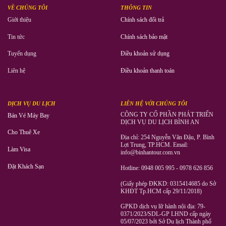
VỀ CHÚNG TÔI
THÔNG TIN
Giới thiệu
Chính sách đổi trả
Tin tức
Chính sách bảo mật
Tuyển dụng
Điều khoản sử dụng
Liên hệ
Điều khoản thanh toán
DỊCH VỤ DU LỊCH
LIÊN HỆ VỚI CHÚNG TÔI
CÔNG TY CỔ PHẦN PHÁT TRIỂN
Bán Vé Máy Bay
DỊCH VỤ DU LỊCH BÌNH AN
Cho Thuê Xe
Địa chỉ: 254 Nguyễn Văn Đậu, P. Bình
Lợi Trung, TP.HCM. Email:
Làm Visa
info@binhantour.com.vn
Đặt Khách Sạn
Hotline: 0948 005 995 - 0978 626 856
(Giấy phép ĐKKD: 0315414685 do Sở
KHĐT Tp.HCM cấp 29/11/2018)
GPKD dịch vụ lữ hành nội địa: 79-
0371/2023/SDL-GP LHND cấp ngày
05/07/2023 bởi Sở Du lịch Thành phố