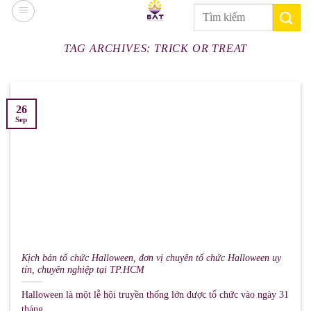
Skip
Search
to
for:
content
TAG ARCHIVES:
TRICK OR TREAT
26
Sep
Kịch bản tổ chức Halloween, đơn vị chuyên tổ chức Halloween uy
tín, chuyên nghiệp tại TP.HCM
Halloween là một lễ hội truyền thống lớn được tổ chức vào ngày 31
tháng ...