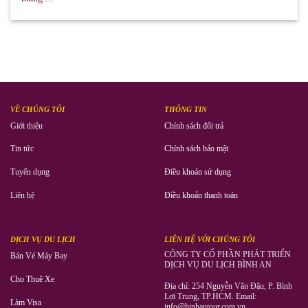
VỀ CHÚNG TÔI
THÔNG TIN
Giới thiệu
Chính sách đổi trả
Tin tức
Chính sách bảo mật
Tuyển dụng
Điều khoản sử dụng
Liên hệ
Điều khoản thanh toán
DỊCH VỤ DU LỊCH
LIÊN HỆ VỚI CHÚNG TÔI
CÔNG TY CỔ PHẦN PHÁT TRIỂN
Bán Vé Máy Bay
DỊCH VỤ DU LỊCH BÌNH AN
Cho Thuê Xe
Địa chỉ: 254 Nguyễn Văn Đậu, P. Bình
Lợi Trung, TP.HCM. Email:
Làm Visa
info@binhantour.com.vn