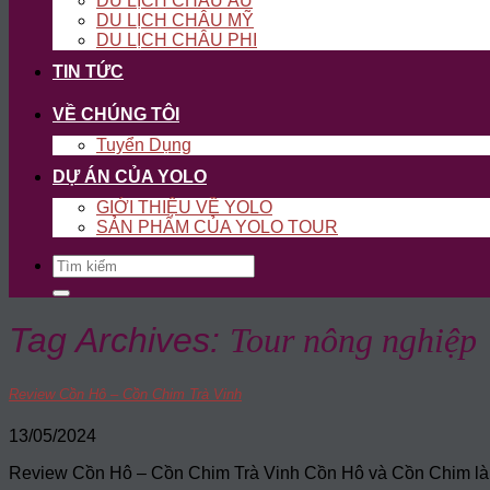
DU LỊCH CHÂU ÂU
DU LỊCH CHÂU MỸ
DU LỊCH CHÂU PHI
TIN TỨC
VỀ CHÚNG TÔI
Tuyển Dụng
DỰ ÁN CỦA YOLO
GIỚI THIỆU VỀ YOLO
SẢN PHẨM CỦA YOLO TOUR
Search
for:
Tag Archives:
Tour nông nghiệp
Review Cồn Hô – Cồn Chim Trà Vinh
13/05/2024
Review Cồn Hô – Cồn Chim Trà Vinh Cồn Hô và Cồn Chim là h