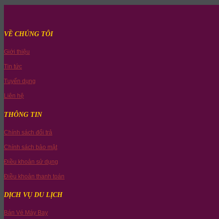
VỀ CHÚNG TÔI
Giới thiệu
Tin tức
Tuyển dụng
Liên hệ
THÔNG TIN
Chính sách đổi trả
Chính sách bảo mật
Điều khoản sử dụng
Điều khoản thanh toán
DỊCH VỤ DU LỊCH
Bán Vé Máy Bay