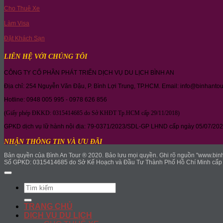
Cho Thuê Xe
Làm Visa
Đặt Khách Sạn
LIÊN HỆ VỚI CHÚNG TÔI
CÔNG TY CỔ PHẦN PHÁT TRIỂN DỊCH VỤ DU LỊCH BÌNH AN
Địa chỉ: 254 Nguyễn Văn Đậu, P. Bình Lợi Trung, TP.HCM. Email: info@binhanto
Hotline: 0948 005 995 - 0978 626 856
(Giấy phép ĐKKD: 0315414685 do Sở KHĐT Tp.HCM cấp 29/11/2018)
GPKD dịch vụ lữ hành nội địa: 79-0371/2023/SDL-GP LHND cấp ngày 05/07/202
NHẬN THÔNG TIN VÀ ƯU ĐÃI
Bản quyền của Bình An Tour ® 2020. Bảo lưu mọi quyền. Ghi rõ nguồn "www.binhan
Số GPKD: 0315414685 do Sở Kế Hoạch và Đầu Tư Thành Phố Hồ Chí Minh cấp 
Search
for:
TRANG CHỦ
DỊCH VỤ DU LỊCH