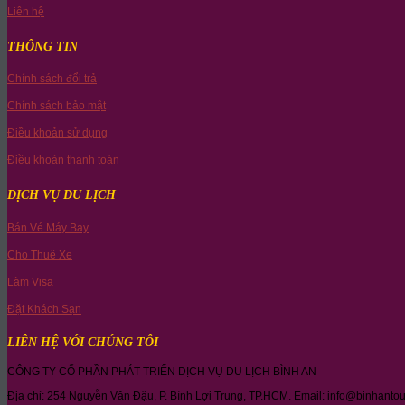
Liên hệ
THÔNG TIN
Chính sách đổi trả
Chính sách bảo mật
Điều khoản sử dụng
Điều khoản thanh toán
DỊCH VỤ DU LỊCH
Bán Vé Máy Bay
Cho Thuê Xe
Làm Visa
Đặt Khách Sạn
LIÊN HỆ VỚI CHÚNG TÔI
CÔNG TY CỔ PHẦN PHÁT TRIỂN DỊCH VỤ DU LỊCH BÌNH AN
Địa chỉ: 254 Nguyễn Văn Đậu, P. Bình Lợi Trung, TP.HCM. Email: info@binhanto