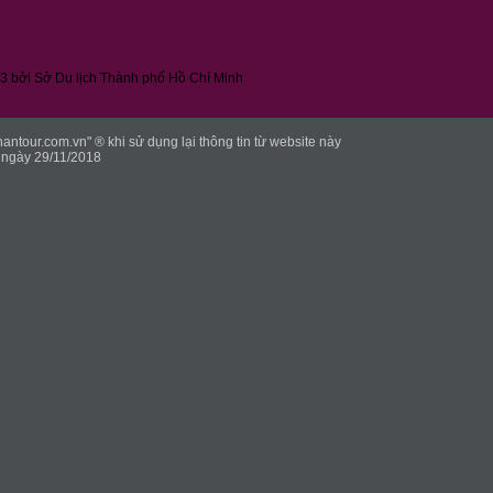
3 bởi Sở Du lịch Thành phố Hồ Chí Minh
tour.com.vn" ® khi sử dụng lại thông tin từ website này
ngày 29/11/2018