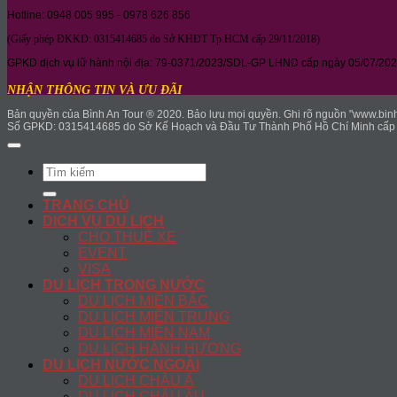
Hotline: 0948 005 995 - 0978 626 856
(Giấy phép ĐKKD: 0315414685 do Sở KHĐT Tp.HCM cấp 29/11/2018)
GPKD dịch vụ lữ hành nội địa: 79-0371/2023/SDL-GP LHND cấp ngày 05/07/202
NHẬN THÔNG TIN VÀ ƯU ĐÃI
Bản quyền của Bình An Tour ® 2020. Bảo lưu mọi quyền. Ghi rõ nguồn "www.binhan
Số GPKD: 0315414685 do Sở Kế Hoạch và Đầu Tư Thành Phố Hồ Chí Minh cấp 
Search
for:
TRANG CHỦ
DỊCH VỤ DU LỊCH
CHO THUÊ XE
EVENT
VISA
DU LỊCH TRONG NƯỚC
DU LỊCH MIỀN BẮC
DU LỊCH MIỀN TRUNG
DU LỊCH MIỀN NAM
DU LỊCH HÀNH HƯƠNG
DU LỊCH NƯỚC NGOÀI
DU LỊCH CHÂU Á
DU LỊCH CHÂU ÂU