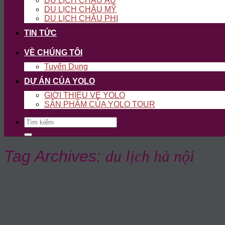
DU LỊCH CHÂU ÂU
DU LỊCH CHÂU MỸ
DU LỊCH CHÂU PHI
TIN TỨC
VỀ CHÚNG TÔI
Tuyển Dụng
DỰ ÁN CỦA YOLO
GIỚI THIỆU VỀ YOLO
SẢN PHẨM CỦA YOLO TOUR
Search
for:
Tag Archives:
du lịch hà nội