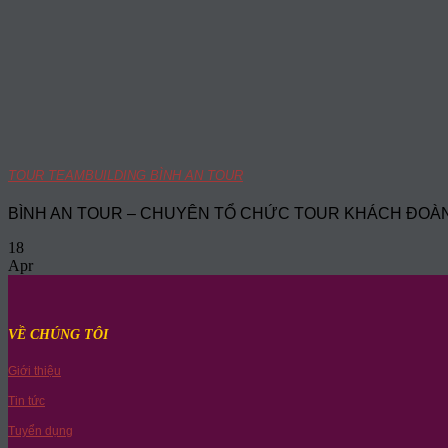
TOUR TEAMBUILDING BÌNH AN TOUR
BÌNH AN TOUR – CHUYÊN TỔ CHỨC TOUR KHÁCH ĐOÀN 202
18
Apr
VỀ CHÚNG TÔI
Giới thiệu
Tin tức
Tuyển dụng