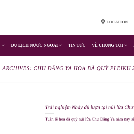
LOCATION
C
DU LỊCH NƯỚC NGOÀI
TIN TỨC
VỀ CHÚNG TÔI
 ARCHIVES:
CHƯ ĐĂNG YA HOA DÃ QUỲ PLEIKU 
Trải nghiệm Nhảy dù lượn tại núi lửa Ch
Tuần lễ hoa dã quỳ núi lửa Chư Đăng Ya năm nay sẽ 