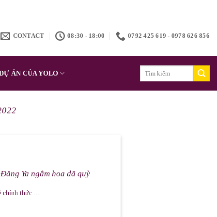
CONTACT
08:30 - 18:00
0792 425 619 - 0978 626 856
Search
DỰ ÁN CỦA YOLO
for:
2022
ư Đăng Ya ngắm hoa dã quỳ
chính thức ...