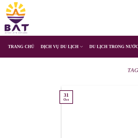
Skip
to
content
TRANG CHỦ
DỊCH VỤ DU LỊCH
DU LỊCH TRONG NƯỚ
TAG
31
Oct