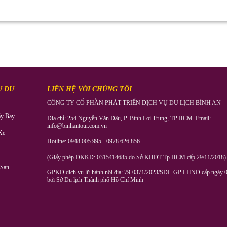
Ụ DU
LIÊN HỆ VỚI CHÚNG TÔI
CÔNG TY CỔ PHẦN PHÁT TRIỂN DỊCH VỤ DU LỊCH BÌNH AN
y Bay
Địa chỉ: 254 Nguyễn Văn Đậu, P. Bình Lợi Trung, TP.HCM. Email:
info@binhantour.com.vn
Xe
Hotline: 0948 005 995 - 0978 626 856
(Giấy phép ĐKKD: 0315414685 do Sở KHĐT Tp.HCM cấp 29/11/2018)
 Sạn
GPKD dịch vụ lữ hành nội địa: 79-0371/2023/SDL-GP LHND cấp ngày 0
bởi Sở Du lịch Thành phố Hồ Chí Minh