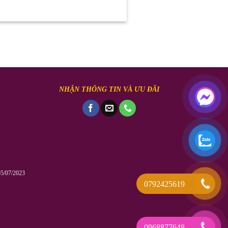
NHẬN THÔNG TIN VÀ ƯU ĐÃI
5/07/2023
0792425619
0968877648