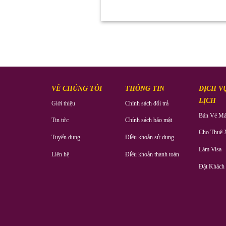
VỀ CHÚNG TÔI
THÔNG TIN
DỊCH V
LỊCH
Giới thiệu
Chính sách đổi trả
Bán Vé Má
Tin tức
Chính sách bảo mật
Cho Thuê 
Tuyển dụng
Điều khoản sử dụng
Làm Visa
Liên hệ
Điều khoản thanh toán
Đặt Khách