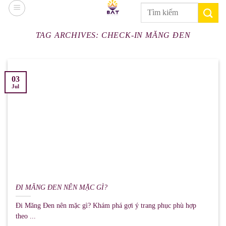
Skip
Search
to
for:
content
TAG ARCHIVES:
CHECK-IN MĂNG ĐEN
03
Jul
ĐI MĂNG ĐEN NÊN MẶC GÌ?
Đi Măng Đen nên mặc gì? Khám phá gợi ý trang phục phù hợp
theo ...