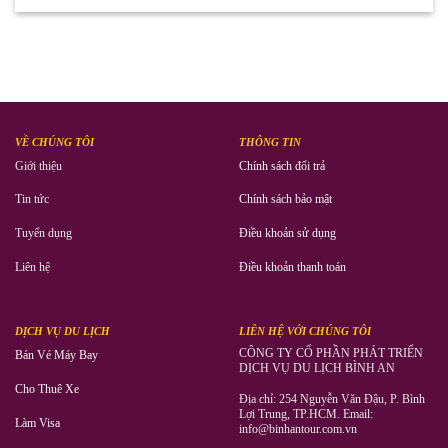
VỀ CHÚNG TÔI
THÔNG TIN
Giới thiệu
Chính sách đổi trả
Tin tức
Chính sách bảo mật
Tuyển dụng
Điều khoản sử dụng
Liên hệ
Điều khoản thanh toán
DỊCH VỤ DU LỊCH
LIÊN HỆ VỚI CHÚNG TÔI
CÔNG TY CỔ PHẦN PHÁT TRIỂN
Bán Vé Máy Bay
DỊCH VỤ DU LỊCH BÌNH AN
Cho Thuê Xe
Địa chỉ: 254 Nguyễn Văn Đậu, P. Bình
Lợi Trung, TP.HCM. Email:
Làm Visa
info@binhantour.com.vn