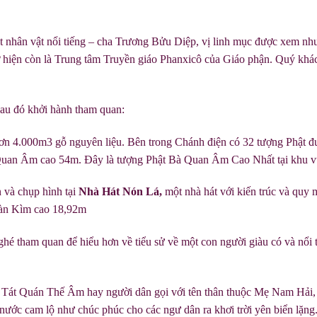
 nhân vật nổi tiếng – cha Trương Bửu Diệp, vị linh mục được xem như m
 hiện còn là Trung tâm Truyền giáo Phanxicô của Giáo phận. Quý khác
sau đó khởi hành tham quan:
ơn 4.000m3 gỗ nguyên liệu. Bên trong Chánh điện có 32 tượng Phật đư
ng Quan Âm cao 54m. Đây là tượng Phật Bà Quan Âm Cao Nhất tại kh
 và chụp hình tại
Nhà Hát Nón Lá
,
một nhà hát với kiến trúc và quy
àn Kìm cao 18,92m
ghé tham quan để hiểu hơn về tiểu sử về một con người giàu có và nổi 
 Tát Quán Thế Âm hay người dân gọi với tên thân thuộc Mẹ Nam Hải,
nước cam lộ như chúc phúc cho các ngư dân ra khơi trời yên biển lặn