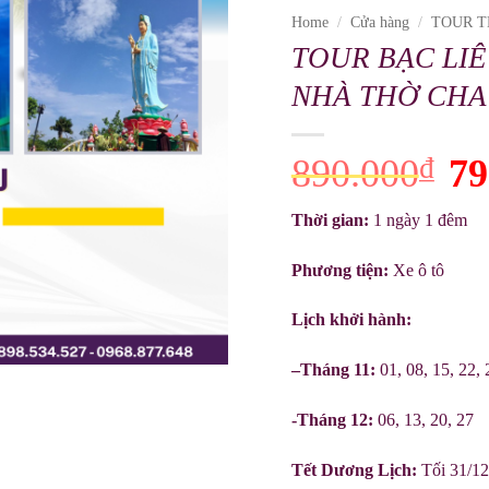
Home
/
Cửa hàng
/
TOUR 
TOUR BẠC LIÊ
NHÀ THỜ CHA 
890.000
₫
Ori
79
pri
was
Thời gian:
1 ngày 1 đêm
890
Phương tiện:
Xe ô tô
Lịch khởi hành:
–Tháng 11:
01, 08, 15, 22, 
-Tháng 12:
06, 13, 20, 27
Tết Dương Lịch:
Tối 31/12