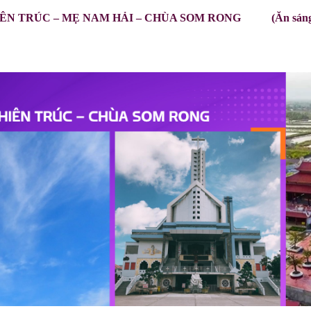
IÊN TRÚC – MẸ NAM HẢI – CHÙA SOM RONG
(Ăn sáng/ 