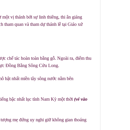
ột vị thánh bởi sự linh thiêng, thi ân giáng
h tham quan và tham dự thánh lễ tại Giáo xứ
ợc chế tác hoàn toàn bằng gỗ. Ngoài ra, điểm thu
u vực Đồng Bằng Sông Cửu Long.
 mô bật nhất miền tây sông nước nằm bên
tiếng bậc nhất lục tỉnh Nam Kỳ một thời
(vé vào
 tượng mẹ đứng uy nghi giữ không gian thoáng
g.