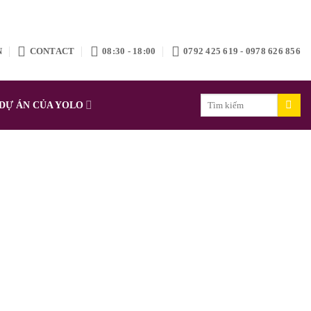
N
CONTACT
08:30 - 18:00
0792 425 619 - 0978 626 856
Search
DỰ ÁN CỦA YOLO
for: