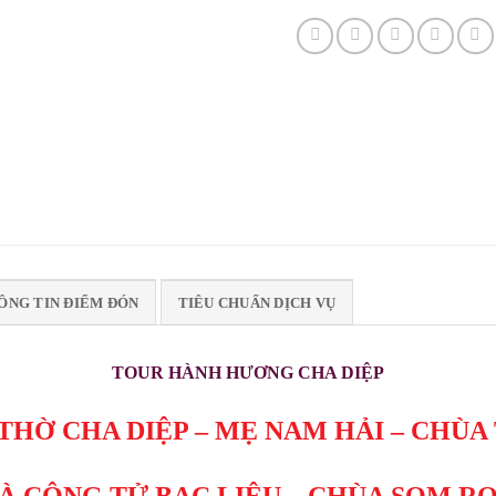
ÔNG TIN ĐIỂM ĐÓN
TIÊU CHUẨN DỊCH VỤ
TOUR HÀNH HƯƠNG CHA DIỆP
THỜ CHA DIỆP – MẸ NAM HẢI – CHÙA
À CÔNG TỬ BẠC LIÊU – CHÙA SOM R