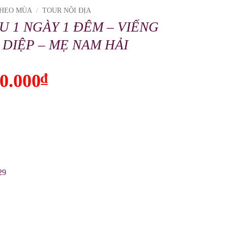
THEO MÙA
/
TOUR NỘI ĐỊA
U 1 NGÀY 1 ĐÊM – VIẾNG
DIỆP – MẸ NAM HẢI
ginal
0.000
₫
Current
ce
price
:
is:
.000₫.
790.000₫.
29